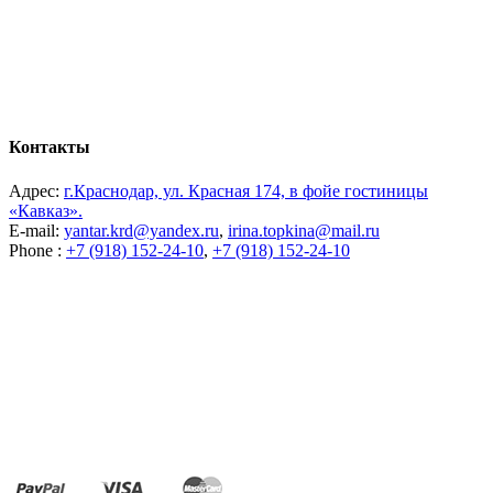
Контакты
Адрес:
г.Краснодар, ул. Красная 174, в фойе гостиницы
«Кавказ».
E-mail:
yantar.krd@yandex.ru
,
irina.topkina@mail.ru
Phone :
+7 (918) 152-24-10
,
+7 (918) 152-24-10