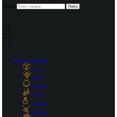
Искать:
0
Каталог украшений
Бусы
Колье
Браслеты
Серьги
Кольца
Подвески