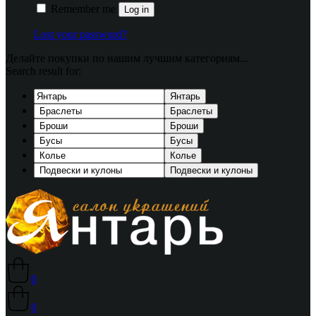
Remember me
Log in
Lost your password?
Делайте покупки по нашим лучшим категориям...
Search result for:
Янтарь
Браслеты
Броши
Бусы
Колье
Подвески и кулоны
0
0