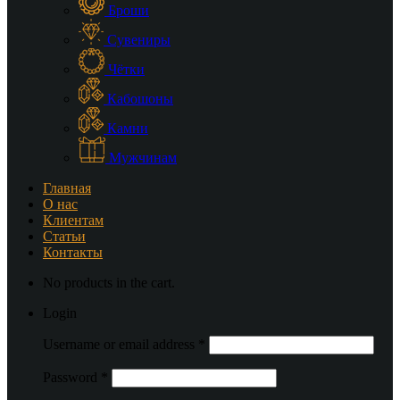
Броши
Сувениры
Чётки
Кабошоны
Камни
Мужчинам
Главная
О нас
Клиентам
Статьи
Контакты
No products in the cart.
Login
Username or email address
*
Password
*