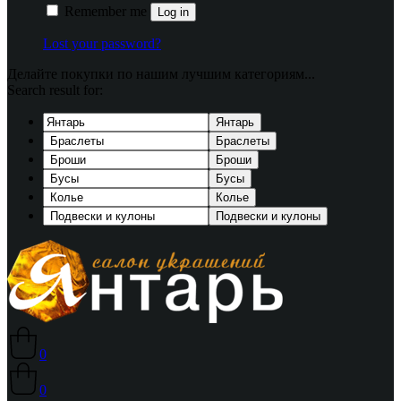
Remember me
Log in
Lost your password?
Делайте покупки по нашим лучшим категориям...
Search result for:
Янтарь
Браслеты
Броши
Бусы
Колье
Подвески и кулоны
0
0