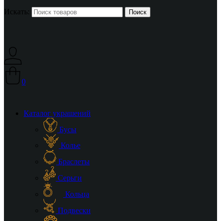
Искать:
0
Каталог украшений
Бусы
Колье
Браслеты
Серьги
Кольца
Подвески