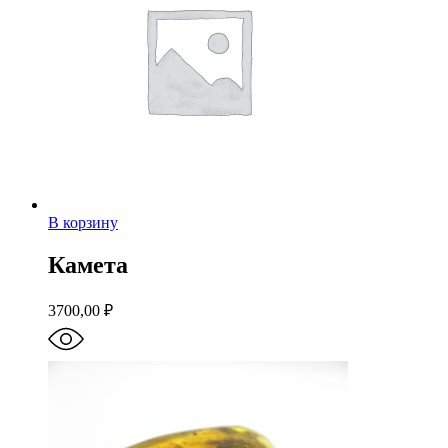
В корзину
Камета
3700,00
₽