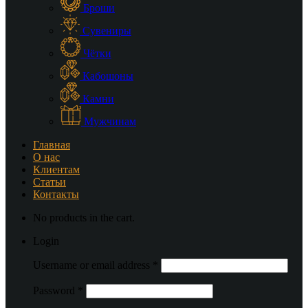
Броши
Сувениры
Чётки
Кабошоны
Камни
Мужчинам
Главная
О нас
Клиентам
Статьи
Контакты
No products in the cart.
Login
Username or email address
*
Password
*