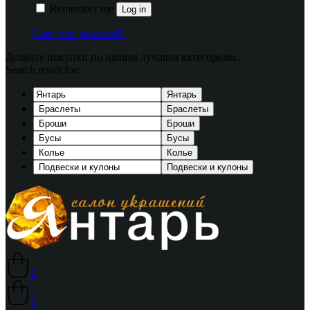
Remember me
Log in
Lost your password?
Делайте покупки по нашим лучшим категориям...
Search result for:
Янтарь
Браслеты
Броши
Бусы
Колье
Подвески и кулоны
0
0