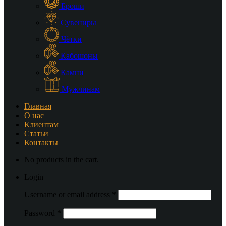
Броши
Сувениры
Чётки
Кабошоны
Камни
Мужчинам
Главная
О нас
Клиентам
Статьи
Контакты
No products in the cart.
Login
Username or email address
*
Password
*