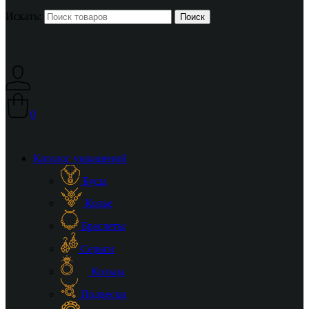
Искать:
0
Каталог украшений
Бусы
Колье
Браслеты
Серьги
Кольца
Подвески