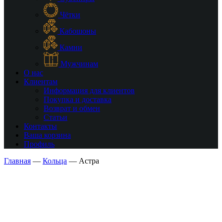
Чётки
Кабошоны
Камни
Мужчинам
О нас
Клиентам
Информация для клиентов
Покупка и доставка
Возврат и обмен
Статьи
Контакты
Ваша корзина
Профиль
Главная
—
Кольца
—
Астра