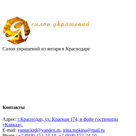
Салон украшений из янтаря в Краснодаре
Контакты
Адрес:
г.Краснодар, ул. Красная 174, в фойе гостиницы
«Кавказ».
E-mail:
yantar.krd@yandex.ru
,
irina.topkina@mail.ru
Phone :
+7 (918) 152-24-10
,
+7 (918) 152-24-10