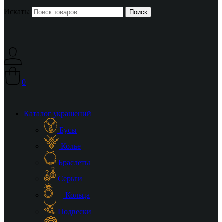
Искать:
0
Каталог украшений
Бусы
Колье
Браслеты
Серьги
Кольца
Подвески