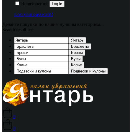
Remember me
Log in
Lost your password?
Делайте покупки по нашим лучшим категориям...
Search result for:
Янтарь
Браслеты
Броши
Бусы
Колье
Подвески и кулоны
0
0