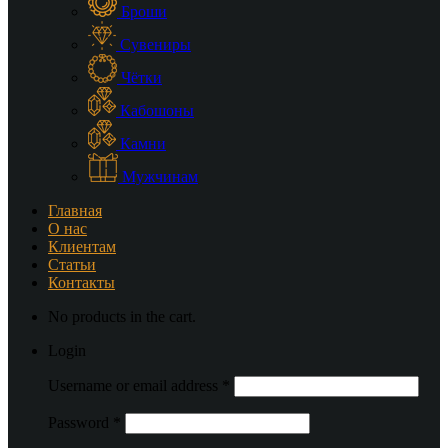
Броши
Сувениры
Чётки
Кабошоны
Камни
Мужчинам
Главная
О нас
Клиентам
Статьи
Контакты
No products in the cart.
Login
Username or email address
*
Password
*