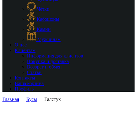
Чётки
Кабошоны
Камни
Мужчинам
О нас
Клиентам
Информация для клиентов
Покупка и доставка
Возврат и обмен
Статьи
Контакты
Ваша корзина
Профиль
Главная
—
Бусы
—
Галстук