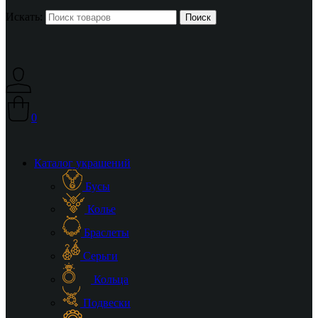
Искать:
0
Каталог украшений
Бусы
Колье
Браслеты
Серьги
Кольца
Подвески