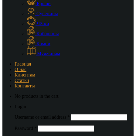
Броши
Сувениры
Чётки
Кабошоны
Камни
Мужчинам
Главная
О нас
Клиентам
Статьи
Контакты
No products in the cart.
Login
Username or email address
*
Password
*