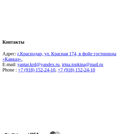
Контакты
Адрес:
г.Краснодар, ул. Красная 174, в фойе гостиницы
«Кавказ».
E-mail:
yantar.krd@yandex.ru
,
irina.topkina@mail.ru
Phone :
+7 (918) 152-24-10
,
+7 (918) 152-24-10