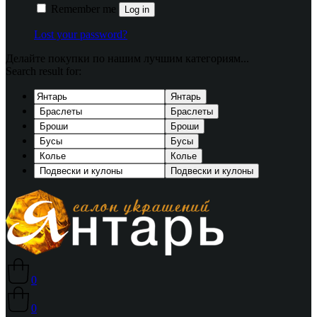
Remember me
Log in
Lost your password?
Делайте покупки по нашим лучшим категориям...
Search result for:
Янтарь
Браслеты
Броши
Бусы
Колье
Подвески и кулоны
0
0