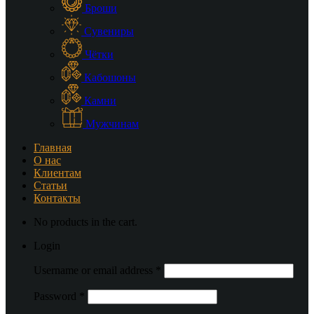
Броши
Сувениры
Чётки
Кабошоны
Камни
Мужчинам
Главная
О нас
Клиентам
Статьи
Контакты
No products in the cart.
Login
Username or email address
*
Password
*