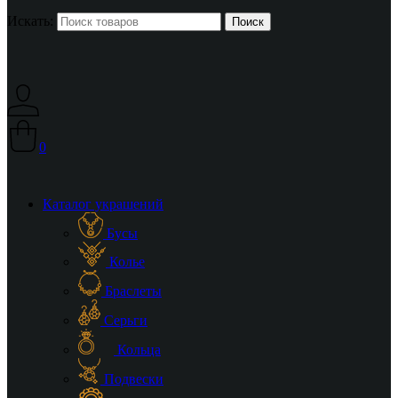
Искать:
0
Каталог украшений
Бусы
Колье
Браслеты
Серьги
Кольца
Подвески