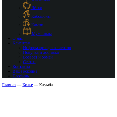
Чётки
Кабошоны
Камни
Мужчинам
О нас
Клиентам
Информация для клиентов
Покупка и доставка
Возврат и обмен
Статьи
Контакты
Ваша корзина
Профиль
Главная
—
Колье
—
Клумба