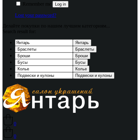
Remember me
Log in
Lost your password?
Делайте покупки по нашим лучшим категориям...
Search result for:
Янтарь
Браслеты
Броши
Бусы
Колье
Подвески и кулоны
0
0