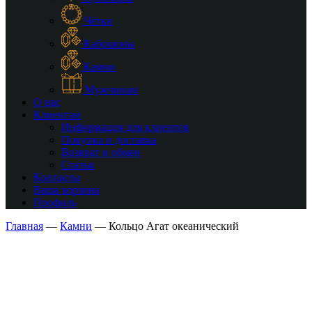
Чётки
Кабошоны
Камни
Мужчинам
О нас
Клиентам
Информация для клиентов
Покупка и доставка
Возврат и обмен
Статьи
Контакты
Ваша корзина
Профиль
Главная
—
Камни
—
Кольцо Агат океанический