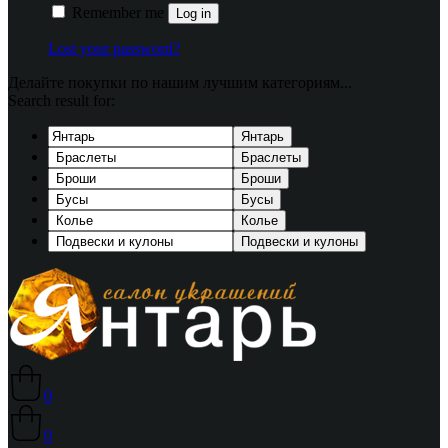
Remember me
Log in
Lost your password?
Делайте покупки по нашим лучшим категориям...
Search result for:
Янтарь
Браслеты
Броши
Бусы
Колье
Подвески и кулоны
0
0