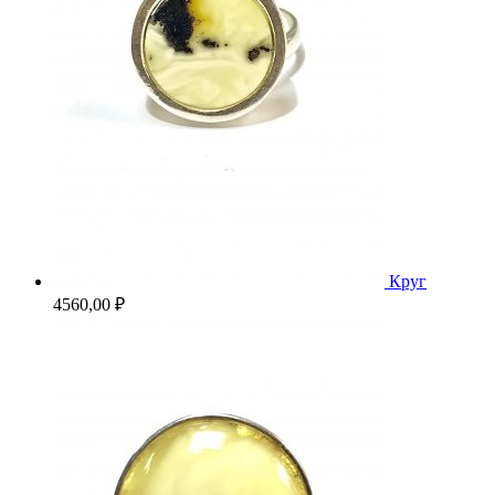
Круг
4560,00
₽