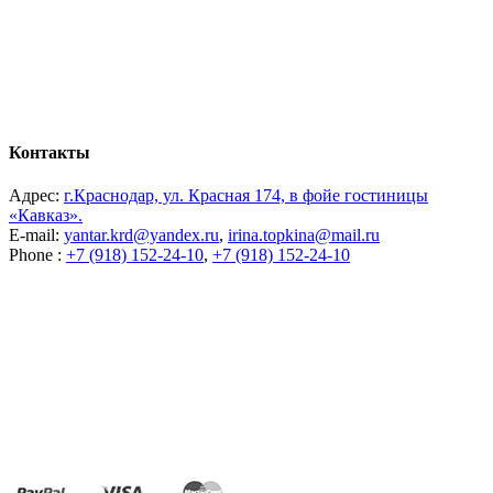
Контакты
Адрес:
г.Краснодар, ул. Красная 174, в фойе гостиницы
«Кавказ».
E-mail:
yantar.krd@yandex.ru
,
irina.topkina@mail.ru
Phone :
+7 (918) 152-24-10
,
+7 (918) 152-24-10