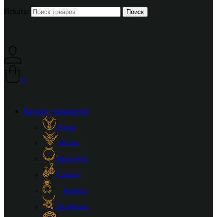
Искать:
0
Каталог украшений
Бусы
Колье
Браслеты
Серьги
Кольца
Подвески