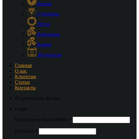
Броши
Сувениры
Чётки
Кабошоны
Камни
Мужчинам
Главная
О нас
Клиентам
Статьи
Контакты
No products in the cart.
Login
Username or email address
*
Password
*