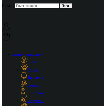
Искать:
0
Каталог украшений
Бусы
Колье
Браслеты
Серьги
Кольца
Подвески