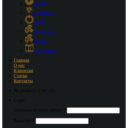
Броши
Сувениры
Чётки
Кабошоны
Камни
Мужчинам
Главная
О нас
Клиентам
Статьи
Контакты
No products in the cart.
Login
Username or email address
*
Password
*