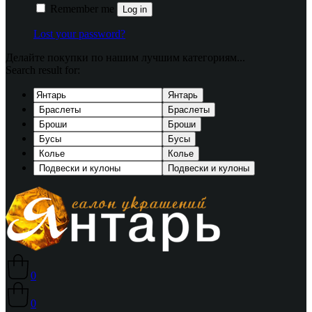
Remember me
Log in
Lost your password?
Делайте покупки по нашим лучшим категориям...
Search result for:
Янтарь
Браслеты
Броши
Бусы
Колье
Подвески и кулоны
0
0