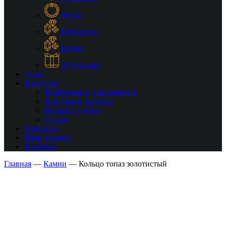
Чётки
Кабошоны
Камни
Мужчинам
О нас
Клиентам
Информация для клиентов
Покупка и доставка
Возврат и обмен
Статьи
Контакты
Ваша корзина
Профиль
Главная
—
Камни
—
Кольцо топаз золотистый