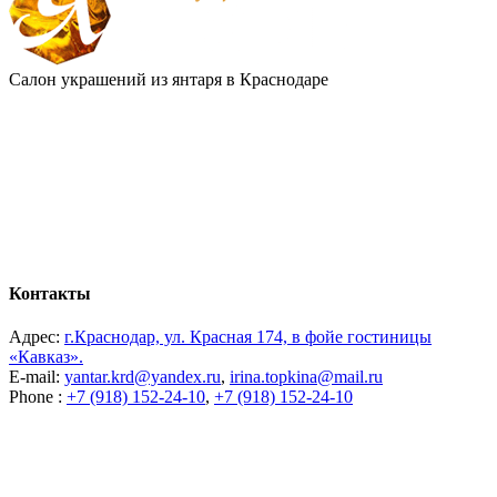
Салон украшений из янтаря в Краснодаре
Контакты
Адрес:
г.Краснодар, ул. Красная 174, в фойе гостиницы
«Кавказ».
E-mail:
yantar.krd@yandex.ru
,
irina.topkina@mail.ru
Phone :
+7 (918) 152-24-10
,
+7 (918) 152-24-10