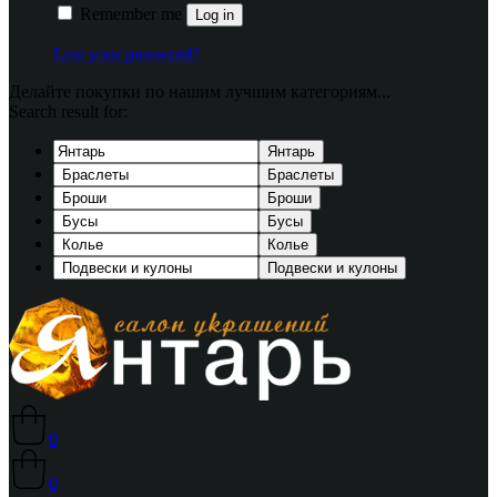
Remember me
Log in
Lost your password?
Делайте покупки по нашим лучшим категориям...
Search result for:
Янтарь
Браслеты
Броши
Бусы
Колье
Подвески и кулоны
0
0