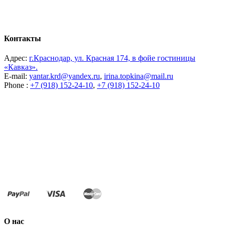
Контакты
Адрес:
г.Краснодар, ул. Красная 174, в фойе гостиницы
«Кавказ».
E-mail:
yantar.krd@yandex.ru
,
irina.topkina@mail.ru
Phone :
+7 (918) 152-24-10
,
+7 (918) 152-24-10
О нас