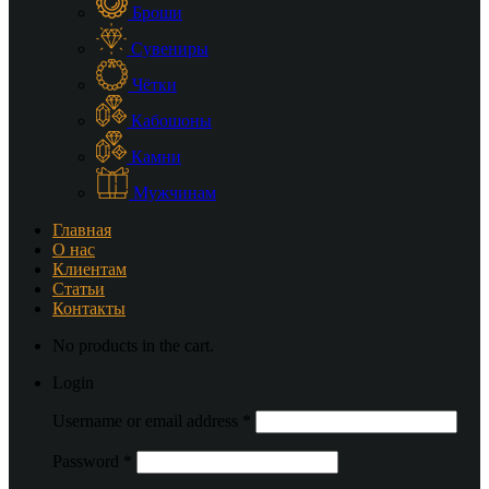
Броши
Сувениры
Чётки
Кабошоны
Камни
Мужчинам
Главная
О нас
Клиентам
Статьи
Контакты
No products in the cart.
Login
Username or email address
*
Password
*