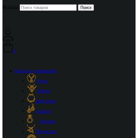
Искать:
0
Каталог украшений
Бусы
Колье
Браслеты
Серьги
Кольца
Подвески