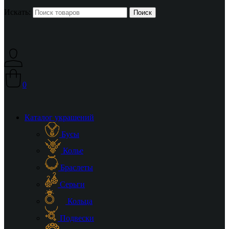
Искать:
0
Каталог украшений
Бусы
Колье
Браслеты
Серьги
Кольца
Подвески