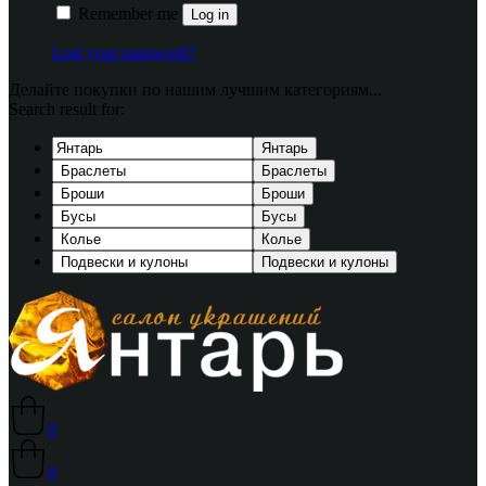
Remember me
Log in
Lost your password?
Делайте покупки по нашим лучшим категориям...
Search result for:
Янтарь
Браслеты
Броши
Бусы
Колье
Подвески и кулоны
0
0