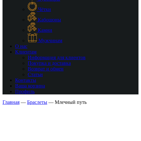
Чётки
Кабошоны
Камни
Мужчинам
О нас
Клиентам
Информация для клиентов
Покупка и доставка
Возврат и обмен
Статьи
Контакты
Ваша корзина
Профиль
Главная
—
Браслеты
—
Млечный путь