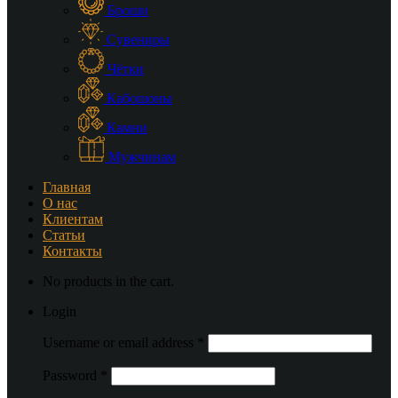
Броши
Сувениры
Чётки
Кабошоны
Камни
Мужчинам
Главная
О нас
Клиентам
Статьи
Контакты
No products in the cart.
Login
Username or email address
*
Password
*