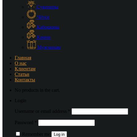
Сувениры
Чётки
Кабошоны
Камни
Мужчинам
Главная
О нас
Клиентам
Статьи
Контакты
No products in the cart.
Login
Username or email address
*
Password
*
Remember me
Log in