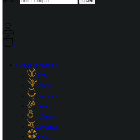
Искать:
0
Каталог украшений
Бусы
Колье
Браслеты
Серьги
Кольца
Подвески
Броши