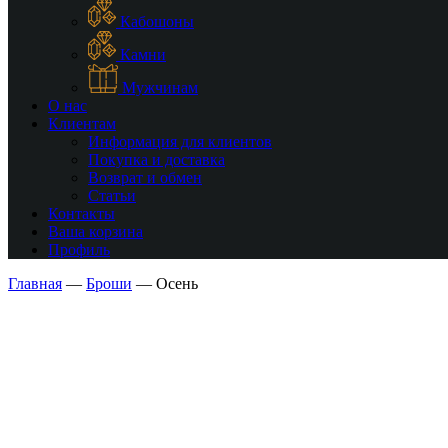
Кабошоны
Камни
Мужчинам
О нас
Клиентам
Информация для клиентов
Покупка и доставка
Возврат и обмен
Статьи
Контакты
Ваша корзина
Профиль
Главная
—
Броши
—
Осень