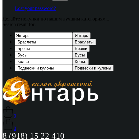
Lost your password?
Делайте покупки по нашим лучшим категориям...
Search result for:
Янтарь
Браслеты
Броши
Бусы
Колье
Подвески и кулоны
0
0
8 (918) 15 22 410