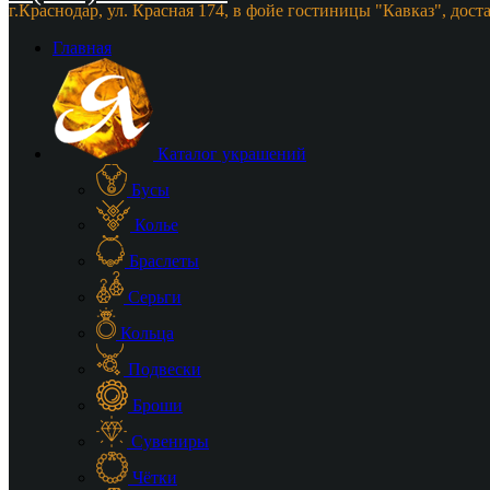
г.Краснодар, ул. Красная 174, в фойе гостиницы "Кавказ", дост
Главная
Каталог украшений
Бусы
Колье
Браслеты
Серьги
Кольца
Подвески
Броши
Сувениры
Чётки