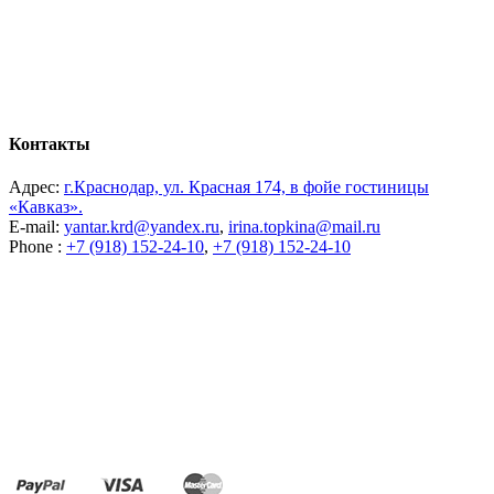
Контакты
Адрес:
г.Краснодар, ул. Красная 174, в фойе гостиницы
«Кавказ».
E-mail:
yantar.krd@yandex.ru
,
irina.topkina@mail.ru
Phone :
+7 (918) 152-24-10
,
+7 (918) 152-24-10