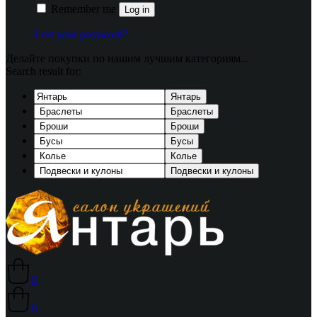
Remember me
Log in
Lost your password?
Делайте покупки по нашим лучшим категориям...
Search result for:
Янтарь
Браслеты
Броши
Бусы
Колье
Подвески и кулоны
0
0