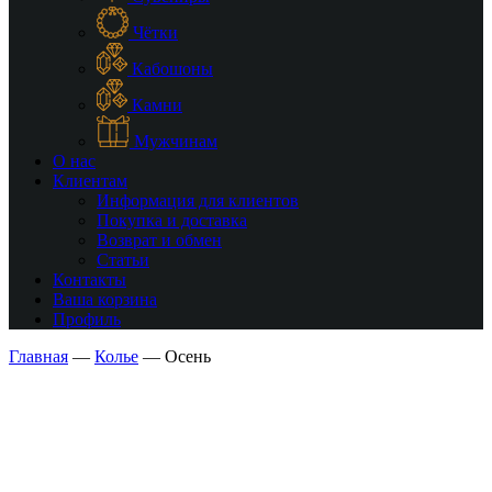
Чётки
Кабошоны
Камни
Мужчинам
О нас
Клиентам
Информация для клиентов
Покупка и доставка
Возврат и обмен
Статьи
Контакты
Ваша корзина
Профиль
Главная
—
Колье
—
Осень