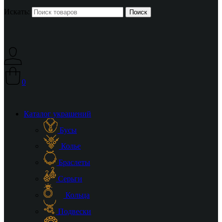
Искать:
0
Каталог украшений
Бусы
Колье
Браслеты
Серьги
Кольца
Подвески