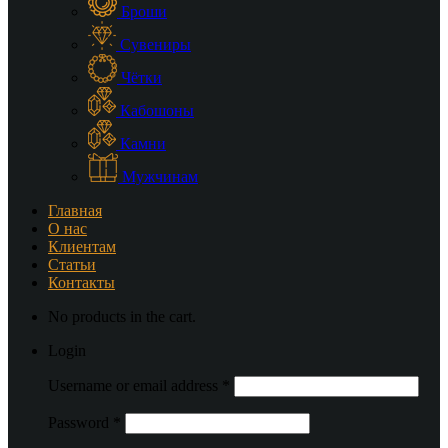
Броши
Сувениры
Чётки
Кабошоны
Камни
Мужчинам
Главная
О нас
Клиентам
Статьи
Контакты
No products in the cart.
Login
Username or email address
*
Password
*