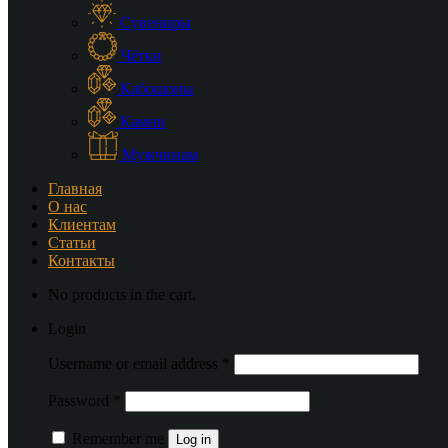
Сувениры
Чётки
Кабошоны
Камни
Мужчинам
Главная
О нас
Клиентам
Статьи
Контакты
No products in the cart.
Login
Username or email address
*
Password
*
Remember me
Log in