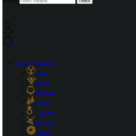
Искать:
0
Каталог украшений
Бусы
Колье
Браслеты
Серьги
Кольца
Подвески
Броши