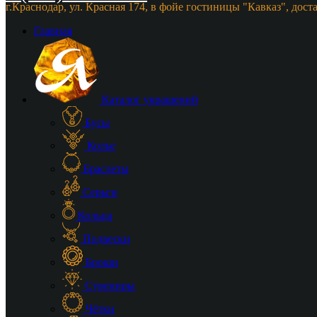
г.Краснодар, ул. Красная 174, в фойе гостиницы "Кавказ", дост
Главная
Каталог украшений
Бусы
Колье
Браслеты
Серьги
Кольца
Подвески
Броши
Сувениры
Чётки