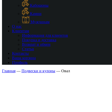
Кабошоны
Камни
Мужчинам
О нас
Клиентам
Информация для клиентов
Покупка и доставка
Возврат и обмен
Статьи
Контакты
Ваша корзина
Профиль
Главная
—
Подвески и кулоны
—
Овал