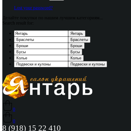
Lost your password?
Делайте покупки по нашим лучшим категориям...
Search result for:
Янтарь
Браслеты
Броши
Бусы
Колье
Подвески и кулоны
0
0
8 (918) 15 22 410