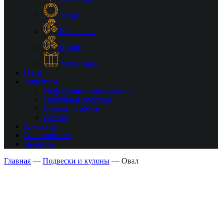
Чётки
Кабошоны
Камни
Мужчинам
О нас
Клиентам
Информация для клиентов
Покупка и доставка
Возврат и обмен
Статьи
Контакты
Ваша корзина
Профиль
Главная
—
Подвески и кулоны
—
Овал