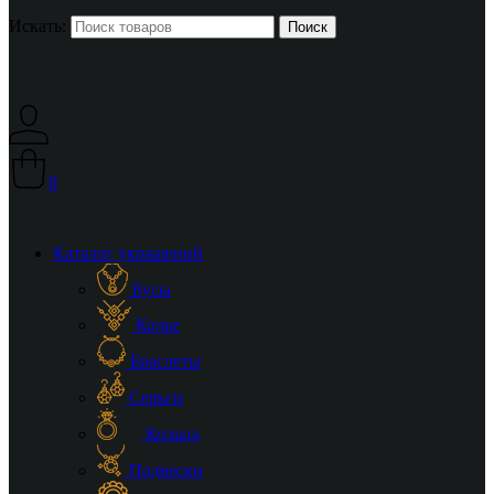
Искать:
0
Каталог украшений
Бусы
Колье
Браслеты
Серьги
Кольца
Подвески