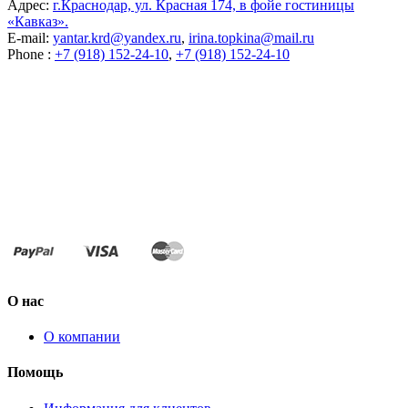
Адрес:
г.Краснодар, ул. Красная 174, в фойе гостиницы
«Кавказ».
E-mail:
yantar.krd@yandex.ru
,
irina.topkina@mail.ru
Phone :
+7 (918) 152-24-10
,
+7 (918) 152-24-10
О нас
О компании
Помощь