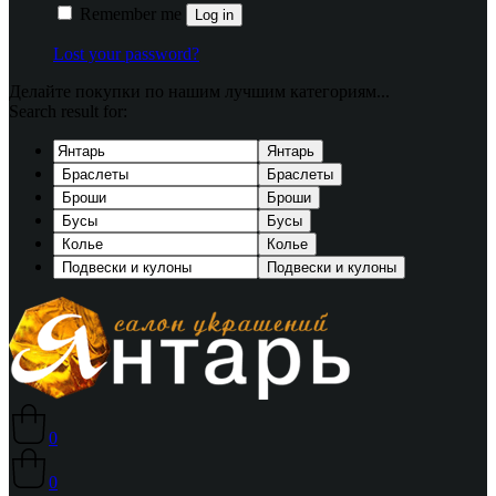
Remember me
Log in
Lost your password?
Делайте покупки по нашим лучшим категориям...
Search result for:
Янтарь
Браслеты
Броши
Бусы
Колье
Подвески и кулоны
0
0