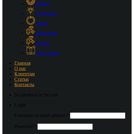
Броши
Сувениры
Чётки
Кабошоны
Камни
Мужчинам
Главная
О нас
Клиентам
Статьи
Контакты
No products in the cart.
Login
Username or email address
*
Password
*