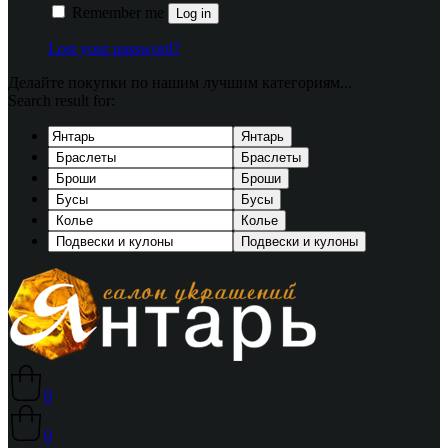
Remember me
Log in
Lost your password?
Делайте покупки по нашим лучшим категориям...
Search result for:
Янтарь
Браслеты
Броши
Бусы
Колье
Подвески и кулоны
0
0