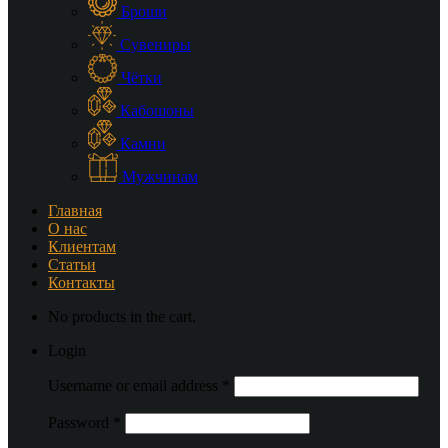
Броши
Сувениры
Чётки
Кабошоны
Камни
Мужчинам
Главная
О нас
Клиентам
Статьи
Контакты
No products in the cart.
Login
Username or email address
*
Password
*