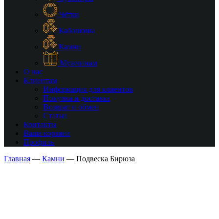
Чётки
Кабошоны
Камни
Мужчинам
О нас
Клиентам
Информация для клиентов
Покупка и доставка
Возврат и обмен
Статьи
Контакты
Ваша корзина
Профиль
Главная
—
Камни
—
Подвеска Бирюза