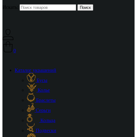
Искать:
0
Каталог украшений
Бусы
Колье
Браслеты
Серьги
Кольца
Подвески