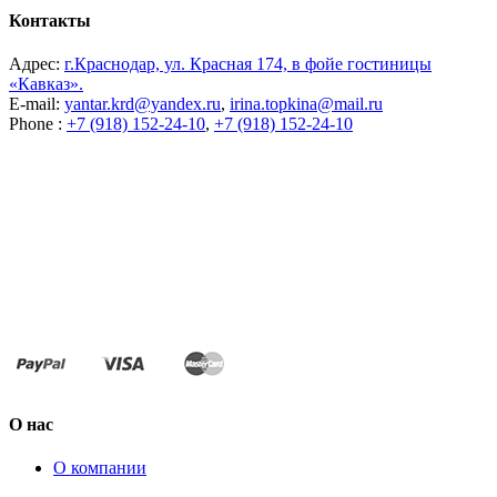
Контакты
Адрес:
г.Краснодар, ул. Красная 174, в фойе гостиницы
«Кавказ».
E-mail:
yantar.krd@yandex.ru
,
irina.topkina@mail.ru
Phone :
+7 (918) 152-24-10
,
+7 (918) 152-24-10
О нас
О компании