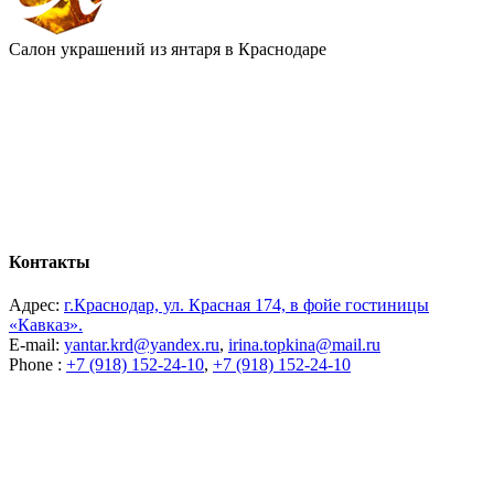
Салон украшений из янтаря в Краснодаре
Контакты
Адрес:
г.Краснодар, ул. Красная 174, в фойе гостиницы
«Кавказ».
E-mail:
yantar.krd@yandex.ru
,
irina.topkina@mail.ru
Phone :
+7 (918) 152-24-10
,
+7 (918) 152-24-10