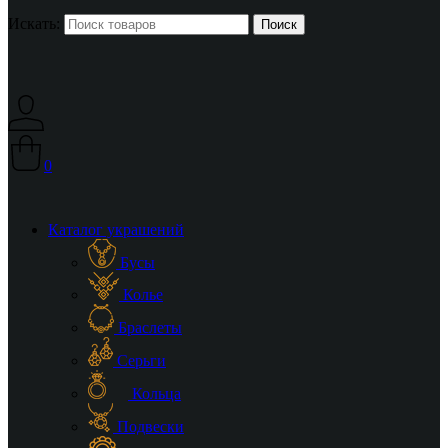
Искать:
0
Каталог украшений
Бусы
Колье
Браслеты
Серьги
Кольца
Подвески