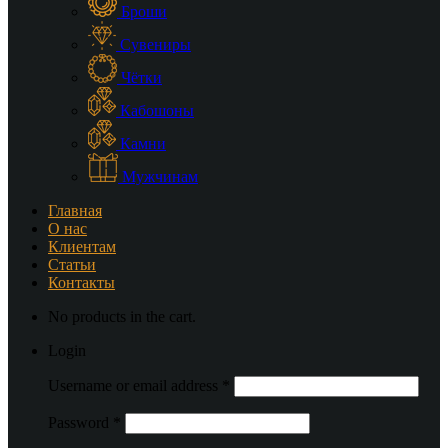
Броши
Сувениры
Чётки
Кабошоны
Камни
Мужчинам
Главная
О нас
Клиентам
Статьи
Контакты
No products in the cart.
Login
Username or email address
*
Password
*