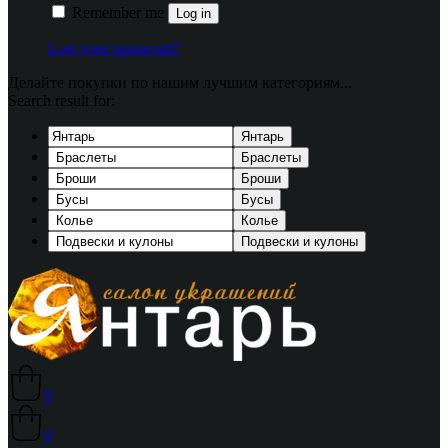
Remember me
Log in
Lost your password?
Делайте покупки по нашим лучшим категориям...
Search result for:
Янтарь
Браслеты
Броши
Бусы
Колье
Подвески и кулоны
0
0