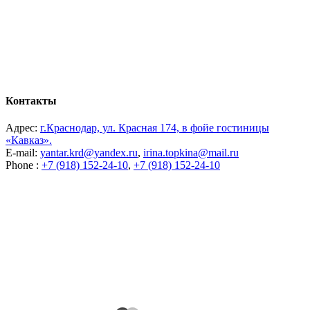
Контакты
Адрес:
г.Краснодар, ул. Красная 174, в фойе гостиницы
«Кавказ».
E-mail:
yantar.krd@yandex.ru
,
irina.topkina@mail.ru
Phone :
+7 (918) 152-24-10
,
+7 (918) 152-24-10