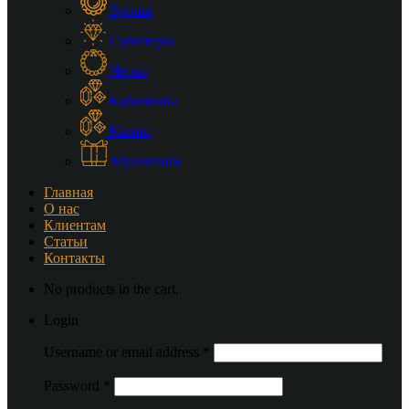
Броши
Сувениры
Чётки
Кабошоны
Камни
Мужчинам
Главная
О нас
Клиентам
Статьи
Контакты
No products in the cart.
Login
Username or email address
*
Password
*