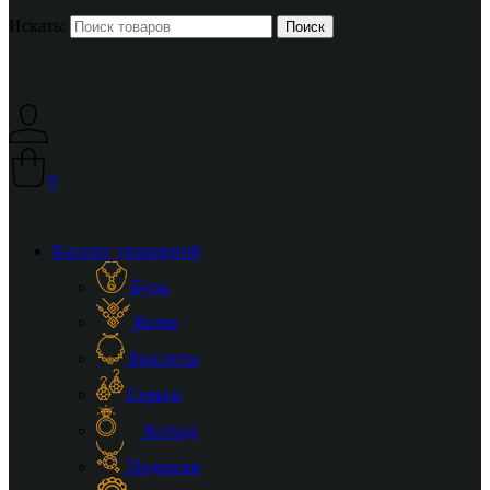
Искать:
0
Каталог украшений
Бусы
Колье
Браслеты
Серьги
Кольца
Подвески