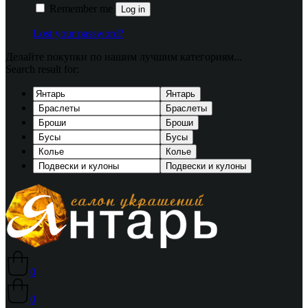
Remember me
Log in
Lost your password?
Делайте покупки по нашим лучшим категориям...
Search result for:
Янтарь
Браслеты
Броши
Бусы
Колье
Подвески и кулоны
0
0