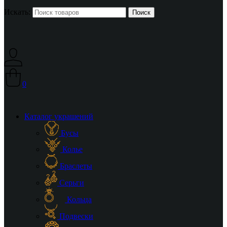
Искать:
0
Каталог украшений
Бусы
Колье
Браслеты
Серьги
Кольца
Подвески