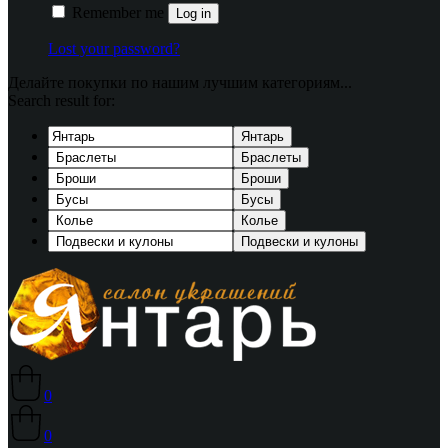
Remember me
Log in
Lost your password?
Делайте покупки по нашим лучшим категориям...
Search result for:
Янтарь
Браслеты
Броши
Бусы
Колье
Подвески и кулоны
0
0