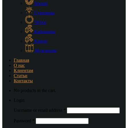
Броши
Сувениры
Чётки
Кабошоны
Камни
Мужчинам
Главная
О нас
Клиентам
Статьи
Контакты
No products in the cart.
Login
Username or email address
*
Password
*