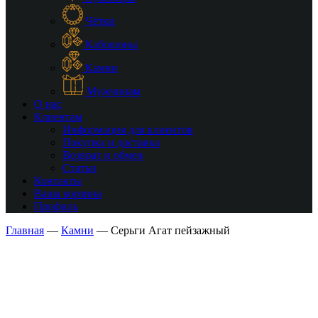
Чётки
Кабошоны
Камни
Мужчинам
О нас
Клиентам
Информация для клиентов
Покупка и доставка
Возврат и обмен
Статьи
Контакты
Ваша корзина
Профиль
Главная
—
Камни
—
Серьги Агат пейзажный