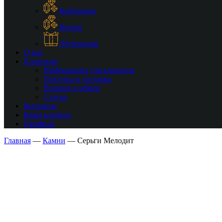
Кабошоны
Камни
Мужчинам
О нас
Клиентам
Информация для клиентов
Покупка и доставка
Возврат и обмен
Статьи
Контакты
Ваша корзина
Профиль
Главная
—
Камни
—
Серьги Мелодит