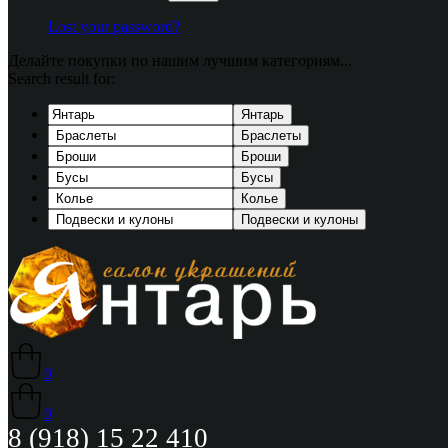
Lost your password?
Делайте покупки по нашим лучшим категориям...
Search result for:
Янтарь
Браслеты
Броши
Бусы
Колье
Подвески и кулоны
0
0
8 (918) 15 22 410