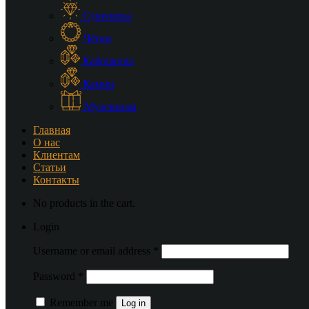
Сувениры
Чётки
Кабошоны
Камни
Мужчинам
Главная
О нас
Клиентам
Статьи
Контакты
No products in the cart.
Login
Username or email address
*
Password
*
Remember me
Log in