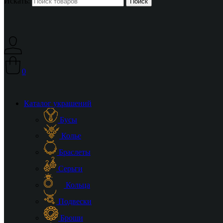
Искать:
0
Каталог украшений
Бусы
Колье
Браслеты
Серьги
Кольца
Подвески
Броши