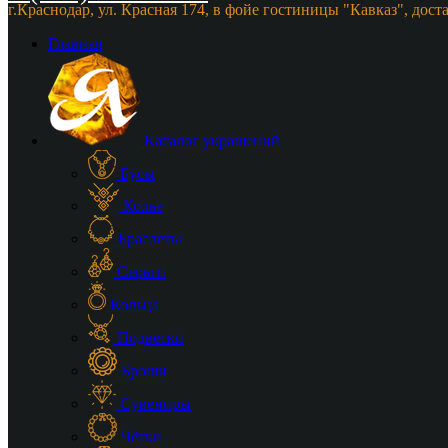
г.Краснодар, ул. Красная 174, в фойе гостиницы "Кавказ", дост
Главная
Каталог украшений
Бусы
Колье
Браслеты
Серьги
Кольца
Подвески
Броши
Сувениры
Чётки