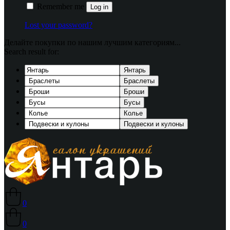
Remember me
Log in
Lost your password?
Делайте покупки по нашим лучшим категориям...
Search result for:
Янтарь
Браслеты
Броши
Бусы
Колье
Подвески и кулоны
0
0