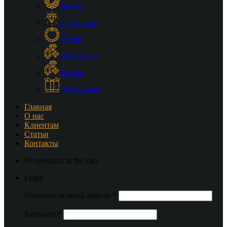
Броши
Сувениры
Чётки
Кабошоны
Камни
Мужчинам
Главная
О нас
Клиентам
Статьи
Контакты
No products in the cart.
Login
Username or email address
*
Password
*