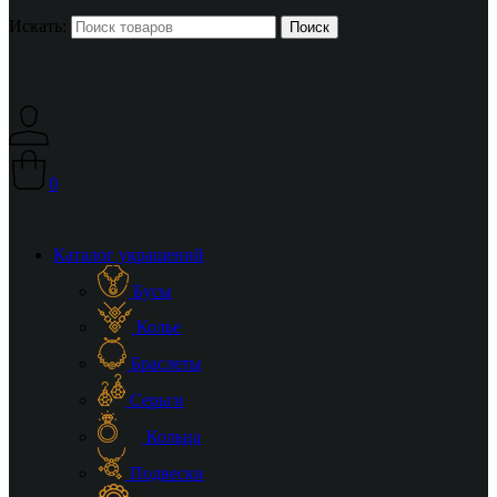
Искать:
0
Каталог украшений
Бусы
Колье
Браслеты
Серьги
Кольца
Подвески