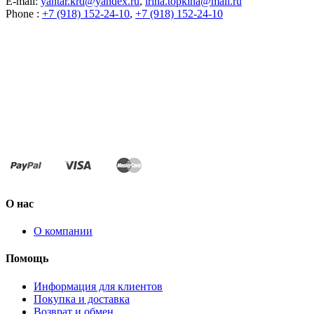
E-mail:
yantar.krd@yandex.ru
,
irina.topkina@mail.ru
Phone :
+7 (918) 152-24-10
,
+7 (918) 152-24-10
О нас
О компании
Помощь
Информация для клиентов
Покупка и доставка
Возврат и обмен