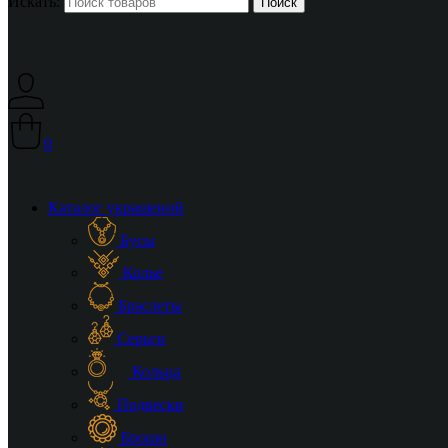
Искать:
0
Каталог украшений
Бусы
Колье
Браслеты
Серьги
Кольца
Подвески
Броши