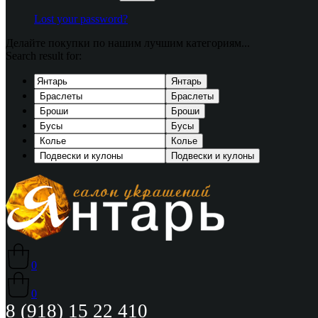
Lost your password?
Делайте покупки по нашим лучшим категориям...
Search result for:
Янтарь
Браслеты
Броши
Бусы
Колье
Подвески и кулоны
0
0
8 (918) 15 22 410