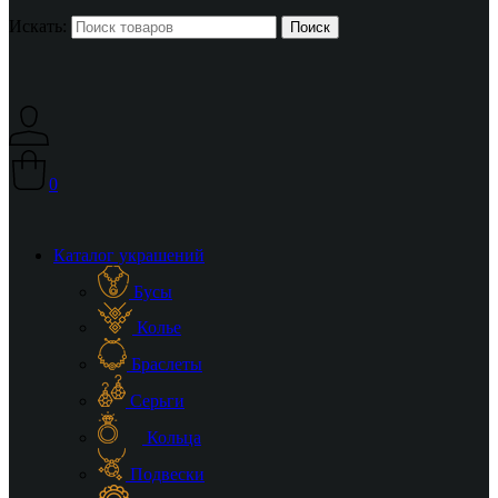
Искать:
0
Каталог украшений
Бусы
Колье
Браслеты
Серьги
Кольца
Подвески