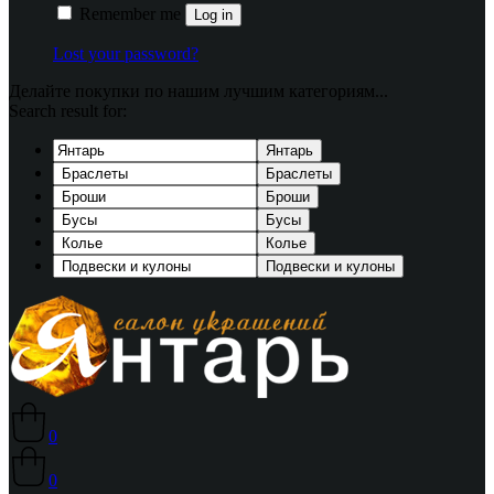
Remember me
Log in
Lost your password?
Делайте покупки по нашим лучшим категориям...
Search result for:
Янтарь
Браслеты
Броши
Бусы
Колье
Подвески и кулоны
0
0