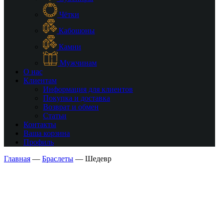
Чётки
Кабошоны
Камни
Мужчинам
О нас
Клиентам
Информация для клиентов
Покупка и доставка
Возврат и обмен
Статьи
Контакты
Ваша корзина
Профиль
Главная
—
Браслеты
—
Шедевр