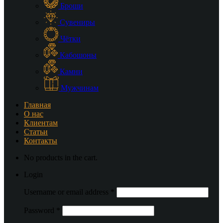
Броши
Сувениры
Чётки
Кабошоны
Камни
Мужчинам
Главная
О нас
Клиентам
Статьи
Контакты
No products in the cart.
Login
Username or email address
*
Password
*