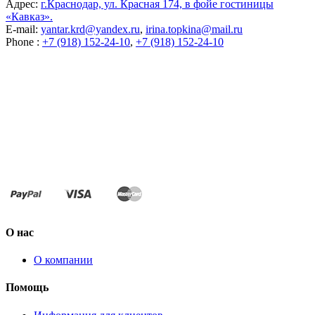
Адрес:
г.Краснодар, ул. Красная 174, в фойе гостиницы
«Кавказ».
E-mail:
yantar.krd@yandex.ru
,
irina.topkina@mail.ru
Phone :
+7 (918) 152-24-10
,
+7 (918) 152-24-10
О нас
О компании
Помощь