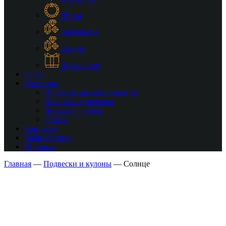
Чётки
Кабошоны
Камни
Мужчинам
О нас
Клиентам
Информация для клиентов
Покупка и доставка
Возврат и обмен
Статьи
Контакты
Ваша корзина
Профиль
Главная
—
Подвески и кулоны
—
Солнце