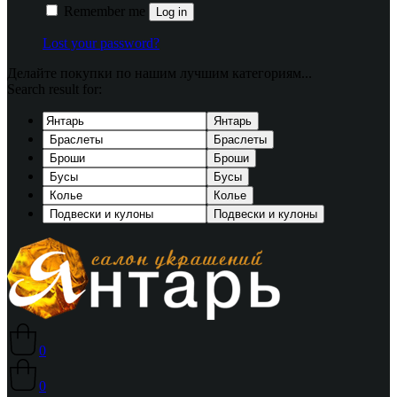
Remember me
Log in
Lost your password?
Делайте покупки по нашим лучшим категориям...
Search result for:
Янтарь
Браслеты
Броши
Бусы
Колье
Подвески и кулоны
0
0