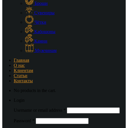
Броши
Сувениры
Чётки
Кабошоны
Камни
Мужчинам
Главная
О нас
Клиентам
Статьи
Контакты
No products in the cart.
Login
Username or email address
*
Password
*