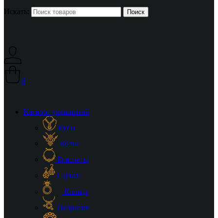
Искать:
0
Каталог украшений
Бусы
Колье
Браслеты
Серьги
Кольца
Подвески