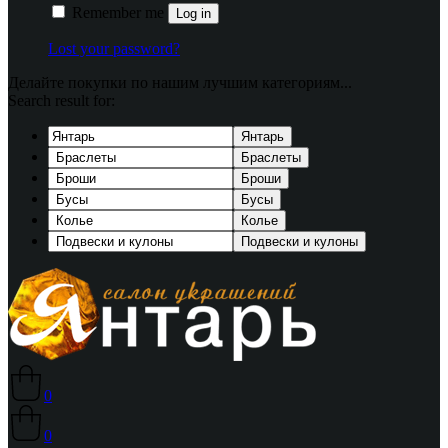
Remember me
Log in
Lost your password?
Делайте покупки по нашим лучшим категориям...
Search result for:
Янтарь
Браслеты
Броши
Бусы
Колье
Подвески и кулоны
0
0