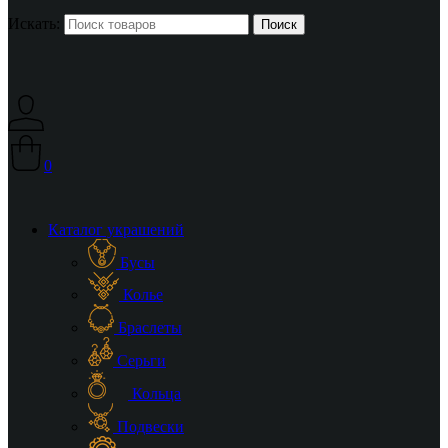
Искать:
0
Каталог украшений
Бусы
Колье
Браслеты
Серьги
Кольца
Подвески