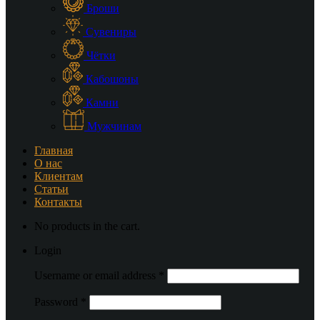
Броши
Сувениры
Чётки
Кабошоны
Камни
Мужчинам
Главная
О нас
Клиентам
Статьи
Контакты
No products in the cart.
Login
Username or email address
*
Password
*