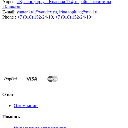
Адрес:
г.Краснодар, ул. Красная 174, в фойе гостиницы
«Кавказ».
E-mail:
yantar.krd@yandex.ru
,
irina.topkina@mail.ru
Phone :
+7 (918) 152-24-10
,
+7 (918) 152-24-10
О нас
О компании
Помощь