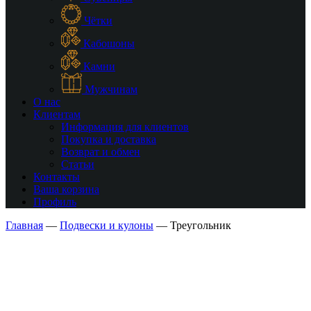
Чётки
Кабошоны
Камни
Мужчинам
О нас
Клиентам
Информация для клиентов
Покупка и доставка
Возврат и обмен
Статьи
Контакты
Ваша корзина
Профиль
Главная
—
Подвески и кулоны
—
Треугольник