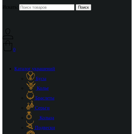
Искать:
0
Каталог украшений
Бусы
Колье
Браслеты
Серьги
Кольца
Подвески