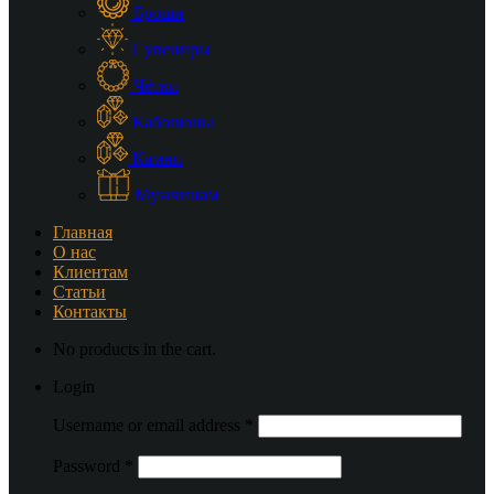
Броши
Сувениры
Чётки
Кабошоны
Камни
Мужчинам
Главная
О нас
Клиентам
Статьи
Контакты
No products in the cart.
Login
Username or email address
*
Password
*