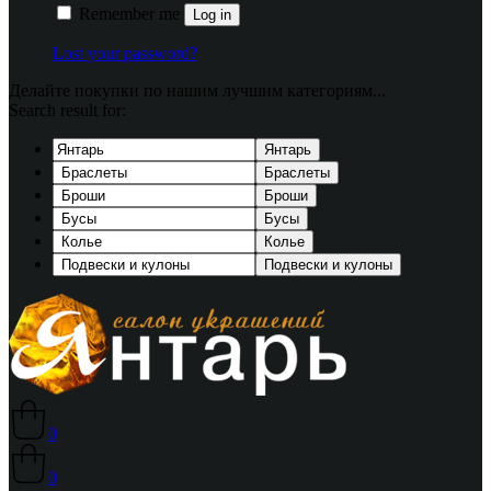
Remember me
Log in
Lost your password?
Делайте покупки по нашим лучшим категориям...
Search result for:
Янтарь
Браслеты
Броши
Бусы
Колье
Подвески и кулоны
0
0