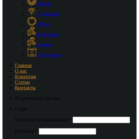
Броши
Сувениры
Чётки
Кабошоны
Камни
Мужчинам
Главная
О нас
Клиентам
Статьи
Контакты
No products in the cart.
Login
Username or email address
*
Password
*