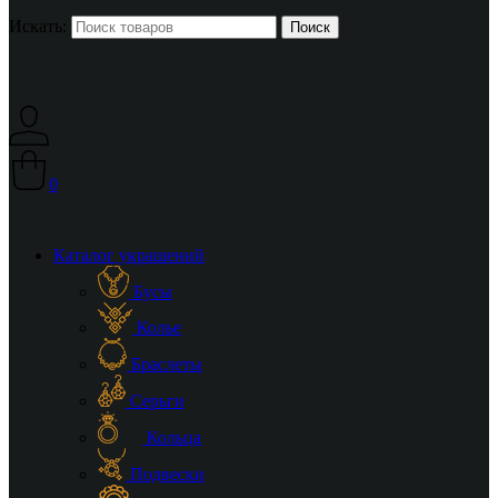
Искать:
0
Каталог украшений
Бусы
Колье
Браслеты
Серьги
Кольца
Подвески