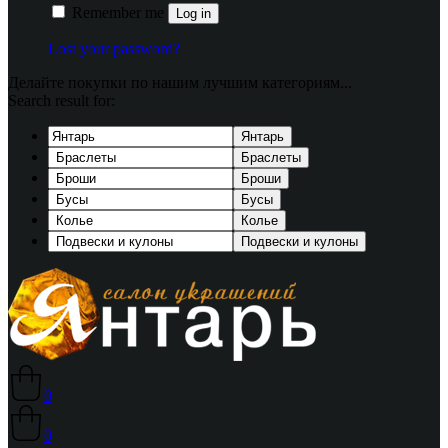
Remember me
Log in
Lost your password?
Делайте покупки по нашим лучшим категориям...
Search result for:
Янтарь
Браслеты
Броши
Бусы
Колье
Подвески и кулоны
0
0