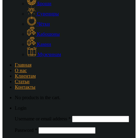
Броши
Сувениры
Чётки
Кабошоны
Камни
Мужчинам
Главная
О нас
Клиентам
Статьи
Контакты
No products in the cart.
Login
Username or email address
*
Password
*