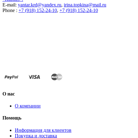
E-mail:
yantar.krd@yandex.ru
,
irina.topkina@mail.ru
Phone :
+7 (918) 152-24-10
,
+7 (918) 152-24-10
О нас
О компании
Помощь
Информация для клиентов
Покупка и доставка