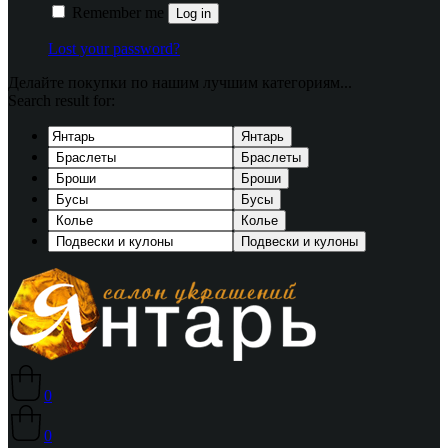
Remember me
Log in
Lost your password?
Делайте покупки по нашим лучшим категориям...
Search result for:
Янтарь
Браслеты
Броши
Бусы
Колье
Подвески и кулоны
0
0