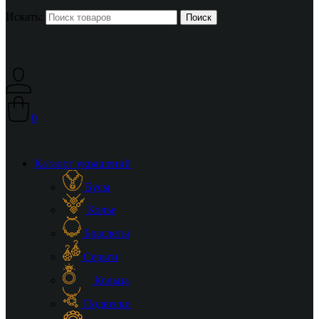
Искать:
0
Каталог украшений
Бусы
Колье
Браслеты
Серьги
Кольца
Подвески