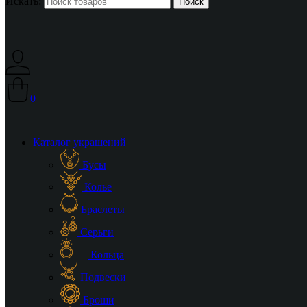
Искать:
0
Каталог украшений
Бусы
Колье
Браслеты
Серьги
Кольца
Подвески
Броши