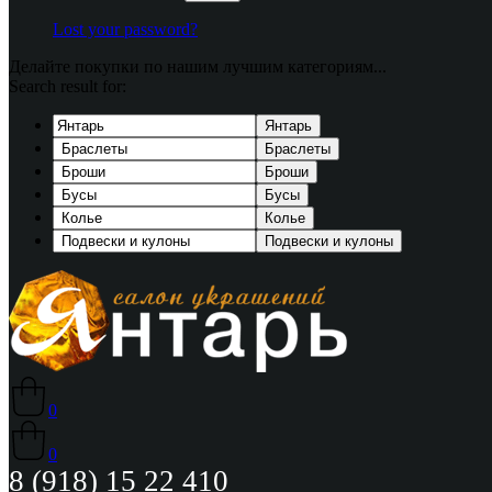
Lost your password?
Делайте покупки по нашим лучшим категориям...
Search result for:
Янтарь
Браслеты
Броши
Бусы
Колье
Подвески и кулоны
0
0
8 (918) 15 22 410