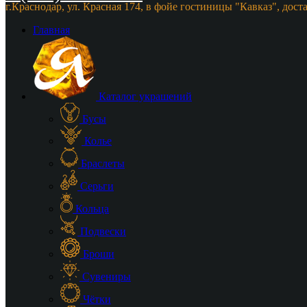
г.Краснодар, ул. Красная 174, в фойе гостиницы "Кавказ", дост
Главная
Каталог украшений
Бусы
Колье
Браслеты
Серьги
Кольца
Подвески
Броши
Сувениры
Чётки