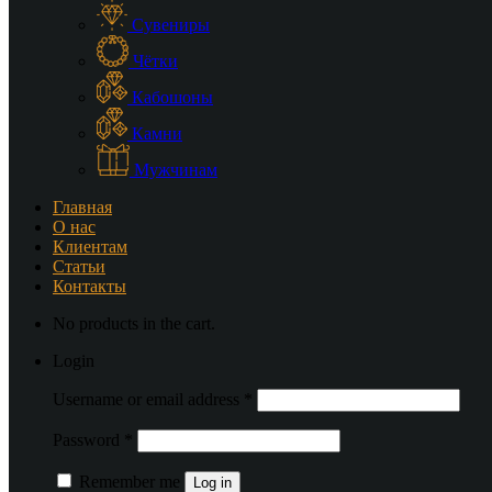
Сувениры
Чётки
Кабошоны
Камни
Мужчинам
Главная
О нас
Клиентам
Статьи
Контакты
No products in the cart.
Login
Username or email address
*
Password
*
Remember me
Log in