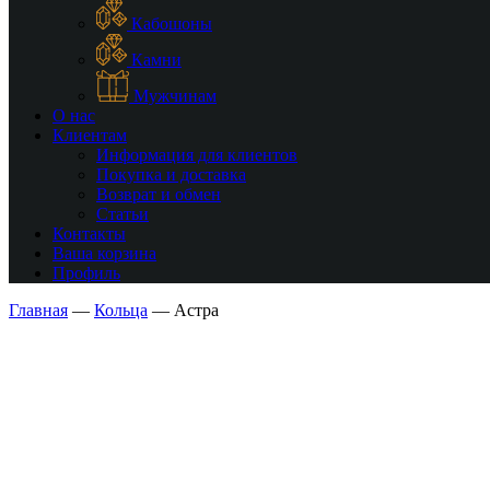
Кабошоны
Камни
Мужчинам
О нас
Клиентам
Информация для клиентов
Покупка и доставка
Возврат и обмен
Статьи
Контакты
Ваша корзина
Профиль
Главная
—
Кольца
—
Астра