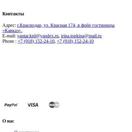
Контакты
Адрес:
г.Краснодар, ул. Красная 174, в фойе гостиницы
«Кавказ».
E-mail:
yantar.krd@yandex.ru
,
irina.topkina@mail.ru
Phone :
+7 (918) 152-24-10
,
+7 (918) 152-24-10
О нас