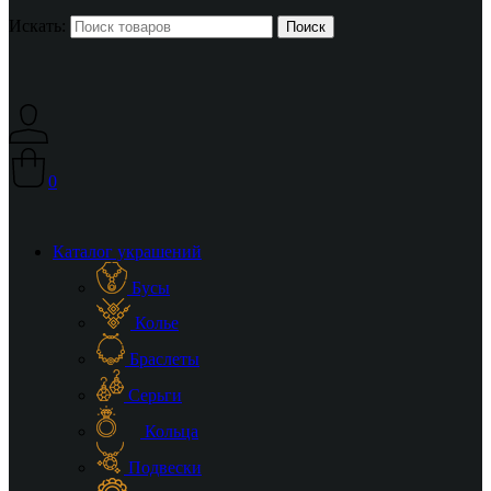
Искать:
0
Каталог украшений
Бусы
Колье
Браслеты
Серьги
Кольца
Подвески