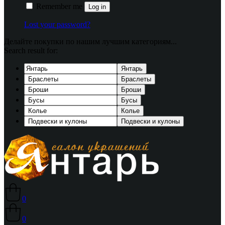
Remember me
Log in
Lost your password?
Делайте покупки по нашим лучшим категориям...
Search result for:
Янтарь
Браслеты
Броши
Бусы
Колье
Подвески и кулоны
0
0