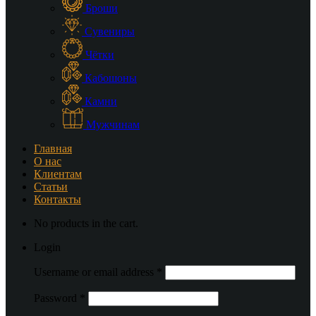
Броши
Сувениры
Чётки
Кабошоны
Камни
Мужчинам
Главная
О нас
Клиентам
Статьи
Контакты
No products in the cart.
Login
Username or email address
*
Password
*