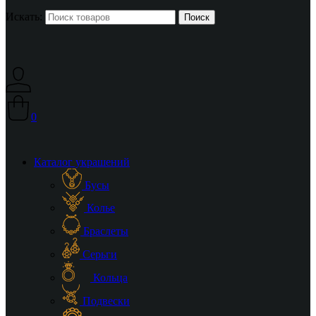
Искать:
0
Каталог украшений
Бусы
Колье
Браслеты
Серьги
Кольца
Подвески