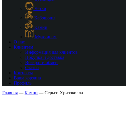
Чётки
Кабошоны
Камни
Мужчинам
О нас
Клиентам
Информация для клиентов
Покупка и доставка
Возврат и обмен
Статьи
Контакты
Ваша корзина
Профиль
Главная
—
Камни
—
Серьги Хризоколла