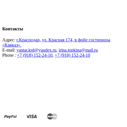
Контакты
Адрес:
г.Краснодар, ул. Красная 174, в фойе гостиницы
«Кавказ».
E-mail:
yantar.krd@yandex.ru
,
irina.topkina@mail.ru
Phone :
+7 (918) 152-24-10
,
+7 (918) 152-24-10