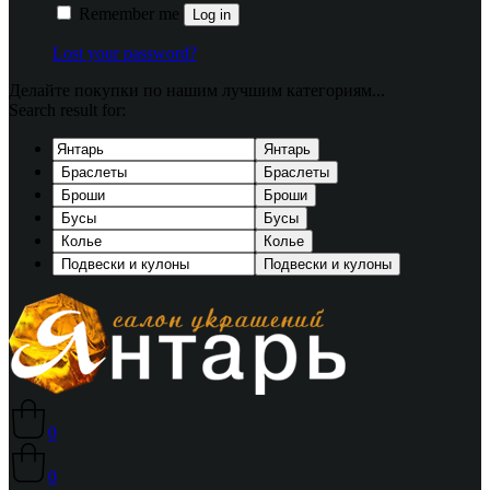
Remember me
Log in
Lost your password?
Делайте покупки по нашим лучшим категориям...
Search result for:
Янтарь
Браслеты
Броши
Бусы
Колье
Подвески и кулоны
0
0