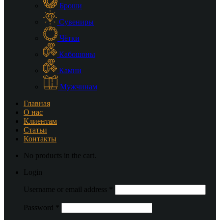
Броши
Сувениры
Чётки
Кабошоны
Камни
Мужчинам
Главная
О нас
Клиентам
Статьи
Контакты
No products in the cart.
Login
Username or email address
*
Password
*